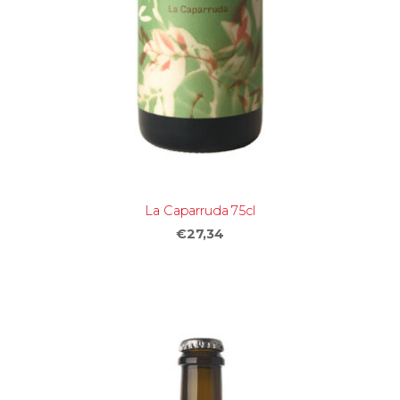
La Caparruda 75cl
€27,34